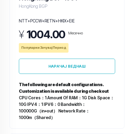
HongKong BGP
NTT+PCCW+RETN+HKIX+EIE
¥
1004.00
Месечно
Популарни Зачувај Период
НАРАЧАЈ ВЕДНАШ
The following are default configurations.
Customization is available during checkout
CPU Cores：1
Amount Of RAM：1G
Disk Space：
10G
IPV4：1
IPV6：0
Bandwidth：
100000G（in+out）
Network Rate：
1000m（Shared）