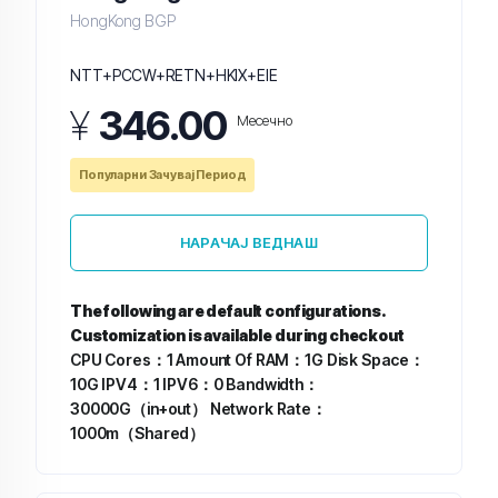
HongKong BGP
NTT+PCCW+RETN+HKIX+EIE
¥
346.00
Месечно
Популарни Зачувај Период
НАРАЧАЈ ВЕДНАШ
The following are default configurations.
Customization is available during checkout
CPU Cores：1
Amount Of RAM：1G
Disk Space：
10G
IPV4：1
IPV6：0
Bandwidth：
30000G（in+out）
Network Rate：
1000m（Shared）