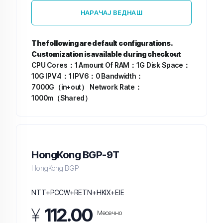
НАРАЧАЈ ВЕДНАШ
The following are default configurations.
Customization is available during checkout
CPU Cores：1
Amount Of RAM：1G
Disk Space：
10G
IPV4：1
IPV6：0
Bandwidth：
7000G（in+out）
Network Rate：
1000m（Shared）
HongKong BGP-9T
HongKong BGP
NTT+PCCW+RETN+HKIX+EIE
¥
112.00
Месечно