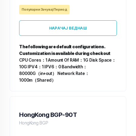
Популарни Зачувај Период
НАРАЧАЈ ВЕДНАШ
The following are default configurations.
Customization is available during checkout
CPU Cores：1
Amount Of RAM：1G
Disk Space：
10G
IPV4：1
IPV6：0
Bandwidth：
80000G（in+out）
Network Rate：
1000m（Shared）
HongKong BGP-90T
HongKong BGP