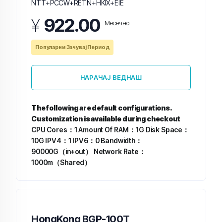
NTT+PCCW+RETN+HKIX+EIE
¥
922.00
Месечно
Популарни Зачувај Период
НАРАЧАЈ ВЕДНАШ
The following are default configurations.
Customization is available during checkout
CPU Cores：1
Amount Of RAM：1G
Disk Space：
10G
IPV4：1
IPV6：0
Bandwidth：
90000G（in+out）
Network Rate：
1000m（Shared）
HongKong BGP-100T