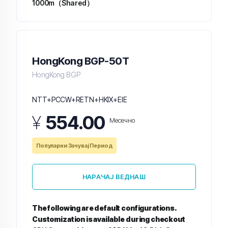
1000m（Shared）
HongKong BGP-50T
HongKong BGP
NTT+PCCW+RETN+HKIX+EIE
¥
554.00
Месечно
Популарни Зачувај Период
НАРАЧАЈ ВЕДНАШ
The following are default configurations.
Customization is available during checkout