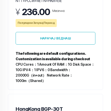
NTT+PCCW+RETN+HKIX+EIE
¥
236.00
Месечно
Популарни Зачувај Период
НАРАЧАЈ ВЕДНАШ
The following are default configurations.
Customization is available during checkout
CPU Cores：1
Amount Of RAM：1G
Disk Space：
10G
IPV4：1
IPV6：0
Bandwidth：
20000G（in+out）
Network Rate：
1000m（Shared）
HongKong BGP-30T