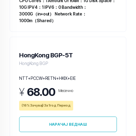
CPU Cores：1
Amount Of RAM：1G
Disk Space：
10G
IPV4：1
IPV6：0
Bandwidth：
3000G（in+out）
Network Rate：
1000m（Shared）
HongKong BGP-5T
HongKong BGP
NTT+PCCW+RETN+HKIX+EIE
¥
68.00
Месечно
(16% Зачувај) За 1год Период
НАРАЧАЈ ВЕДНАШ