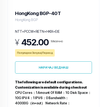
HongKong BGP-40T
HongKong BGP
NTT+PCCW+RETN+HKIX+EIE
¥
452.00
Месечно
Популарни Зачувај Период
НАРАЧАЈ ВЕДНАШ
The following are default configurations.
Customization is available during checkout
CPU Cores：1
Amount Of RAM：1G
Disk Space：
10G
IPV4：1
IPV6：0
Bandwidth：
40000G（in+out）
Network Rate：