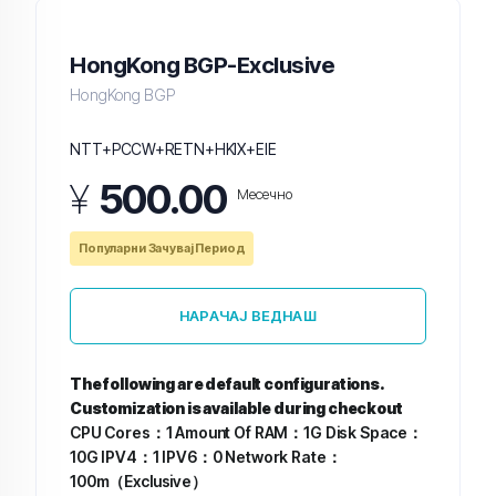
HongKong BGP-Exclusive
HongKong BGP
NTT+PCCW+RETN+HKIX+EIE
¥
500.00
Месечно
Популарни Зачувај Период
НАРАЧАЈ ВЕДНАШ
The following are default configurations.
Customization is available during checkout
CPU Cores：1
Amount Of RAM：1G
Disk Space：
10G
IPV4：1
IPV6：0
Network Rate：
100m（Exclusive）