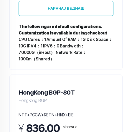
НАРАЧАЈ ВЕДНАШ
The following are default configurations.
Customization is available during checkout
CPU Cores：1
Amount Of RAM：1G
Disk Space：
10G
IPV4：1
IPV6：0
Bandwidth：
70000G（in+out）
Network Rate：
1000m（Shared）
HongKong BGP-80T
HongKong BGP
NTT+PCCW+RETN+HKIX+EIE
¥
836.00
Месечно