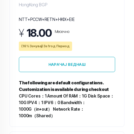
HongKong BGP
NTT+PCCW+RETN+HKIX+EIE
¥
18.00
Месечно
(16% Зачувај) За 1год Период
НАРАЧАЈ ВЕДНАШ
The following are default configurations.
Customization is available during checkout
CPU Cores：1
Amount Of RAM：1G
Disk Space：
10G
IPV4：1
IPV6：0
Bandwidth：
1000G（in+out）
Network Rate：
1000m（Shared）