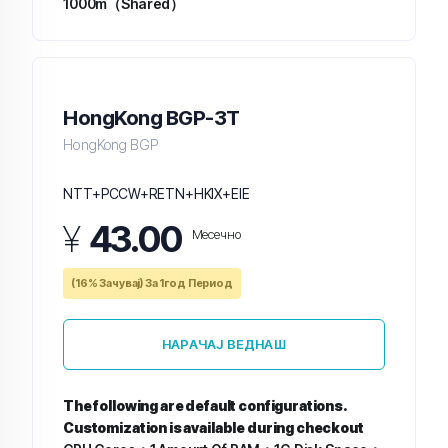
1000m（Shared）
HongKong BGP-3T
HongKong BGP
NTT+PCCW+RETN+HKIX+EIE
¥
43.00
Месечно
(16% Зачувај) За 1год Период
НАРАЧАЈ ВЕДНАШ
The following are default configurations.
Customization is available during checkout