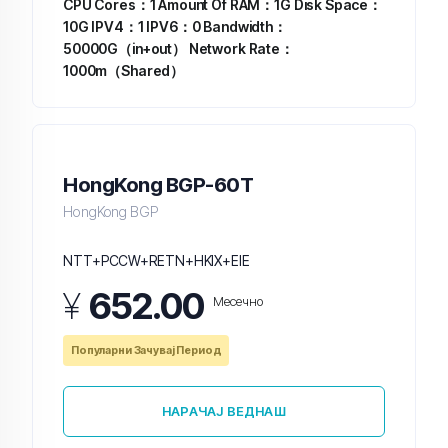
CPU Cores：1
Amount Of RAM：1G
Disk Space：
10G
IPV4：1
IPV6：0
Bandwidth：
50000G（in+out）
Network Rate：
1000m（Shared）
HongKong BGP-60T
HongKong BGP
NTT+PCCW+RETN+HKIX+EIE
¥
652.00
Месечно
Популарни Зачувај Период
НАРАЧАЈ ВЕДНАШ