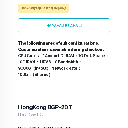
(16% Зачувај) За 1год Период
НАРАЧАЈ ВЕДНАШ
The following are default configurations.
Customization is available during checkout
CPU Cores：1
Amount Of RAM：1G
Disk Space：
10G
IPV4：1
IPV6：0
Bandwidth：
9000G（in+out）
Network Rate：
1000m（Shared）
HongKong BGP-20T
HongKong BGP