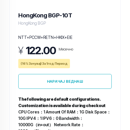
HongKong BGP-10T
HongKong BGP
NTT+PCCW+RETN+HKIX+EIE
¥
122.00
Месечно
(16% Зачувај) За 1год Период
НАРАЧАЈ ВЕДНАШ
The following are default configurations.
Customization is available during checkout
CPU Cores：1
Amount Of RAM：1G
Disk Space：
10G
IPV4：1
IPV6：0
Bandwidth：
10000G（in+out）
Network Rate：