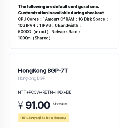
The following are default configurations.
Customization is available during checkout
CPU Cores：1
Amount Of RAM：1G
Disk Space：
10G
IPV4：1
IPV6：0
Bandwidth：
5000G（in+out）
Network Rate：
1000m（Shared）
HongKong BGP-7T
HongKong BGP
NTT+PCCW+RETN+HKIX+EIE
¥
91.00
Месечно
(16% Зачувај) За 1год Период