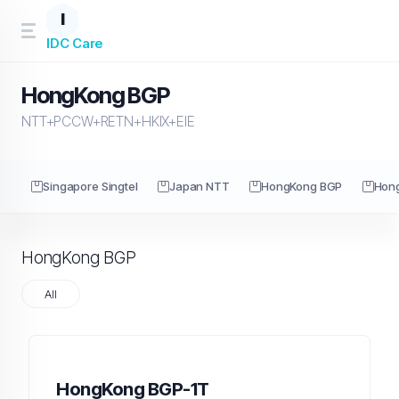
I
IDC Care
HongKong BGP
NTT+PCCW+RETN+HKIX+EIE
Singapore Singtel
Japan NTT
HongKong BGP
Hon
HongKong BGP
All
HongKong BGP-1T