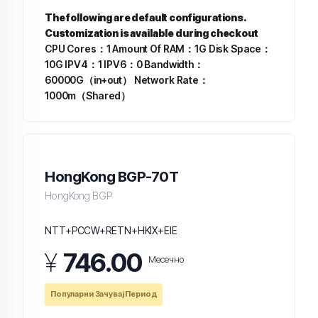
The following are default configurations.
Customization is available during checkout
CPU Cores：1
Amount Of RAM：1G
Disk Space：
10G
IPV4：1
IPV6：0
Bandwidth：
60000G（in+out）
Network Rate：
1000m（Shared）
HongKong BGP-70T
HongKong BGP
NTT+PCCW+RETN+HKIX+EIE
¥
746.00
Месечно
Популарни Зачувај Период