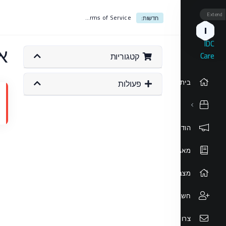
Extend
Terms of Service
חדשות:
I
IDC
או
Care
קטגוריות
בית
פעולות
הודעות וחדשות
מאגר מידע
מצב הרשת
חשבון שותפים
צרו קשר