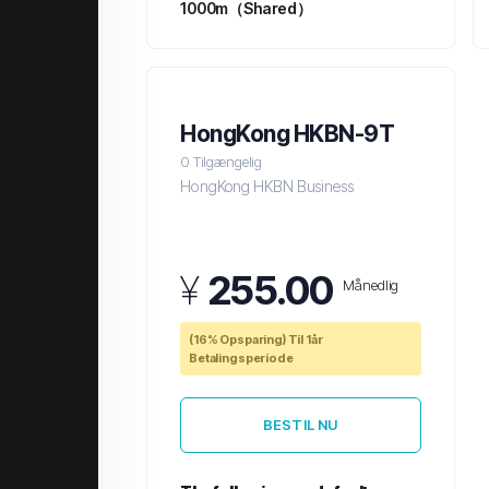
1000m（Shared）
HongKong HKBN-9T
0 Tilgængelig
HongKong HKBN Business
¥
255.00
Månedlig
(16% Opsparing) Til 1år
Betalingsperiode
BESTIL NU