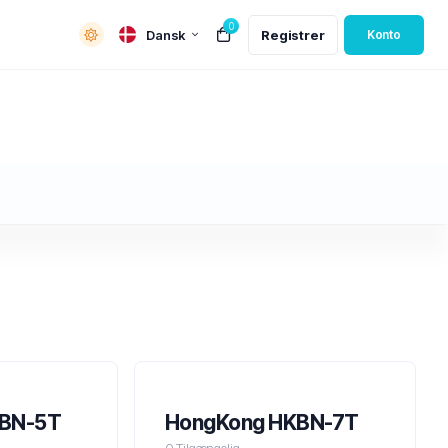
0
Dansk
Registrer
Konto
KBN-5T
HongKong HKBN-7T