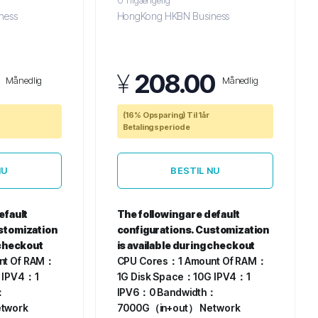
0 Tilgængelig
ness
HongKong HKBN Business
¥
208.00
Månedlig
Månedlig
(16% Opsparing) Til 1år
Betalingsperiode
NU
BESTIL NU
efault
The following are default
stomization
configurations. Customization
 checkout
is available during checkout
nt Of RAM：
CPU Cores：1
Amount Of RAM：
IPV4：1
1G
Disk Space：10G
IPV4：1
：
IPV6：0
Bandwidth：
twork
7000G（in+out）
Network