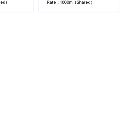
red）
Rate：1000m（Shared）