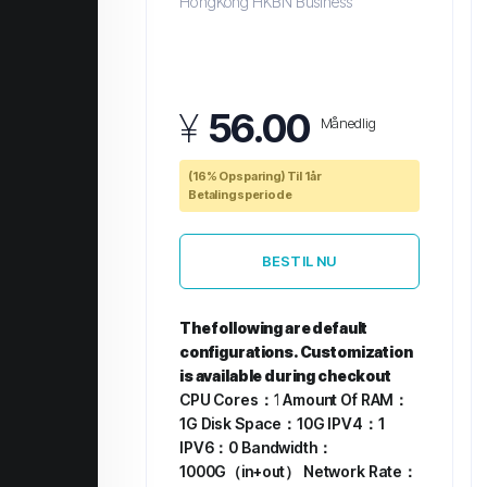
HongKong HKBN Business
¥
56.00
Månedlig
(16% Opsparing) Til 1år
Betalingsperiode
BESTIL NU
The following are default
configurations. Customization
is available during checkout
CPU Cores：1
Amount Of RAM：
1G
Disk Space：10G
IPV4：1
IPV6：0
Bandwidth：
1000G（in+out）
Network Rate：