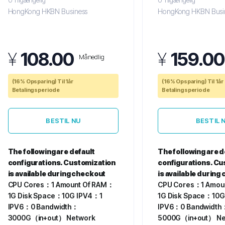
0 Tilgængelig
0 Tilgængelig
HongKong HKBN Business
HongKong HKBN Busi
¥
108.00
¥
159.00
Månedlig
(16% Opsparing) Til 1år
(16% Opsparing) Til 1år
Betalingsperiode
Betalingsperiode
BESTIL NU
BESTIL 
The following are default
The following are d
configurations. Customization
configurations. Cu
is available during checkout
is available during
CPU Cores：1
Amount Of RAM：
CPU Cores：1
Amou
1G
Disk Space：10G
IPV4：1
1G
Disk Space：10G
IPV6：0
Bandwidth：
IPV6：0
Bandwidth
3000G（in+out）
Network
5000G（in+out）
Ne