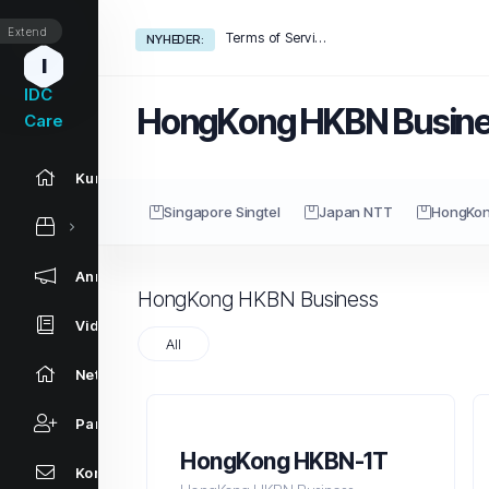
Extend
Terms of Service
NYHEDER:
I
IDC
HongKong HKBN Busin
Care
Kundeside
Singapore Singtel
Japan NTT
HongKo
Annonceringer
HongKong HKBN Business
Vidensdatabase
All
Netværksstatus
Partnere
HongKong HKBN-1T
Kontakt os