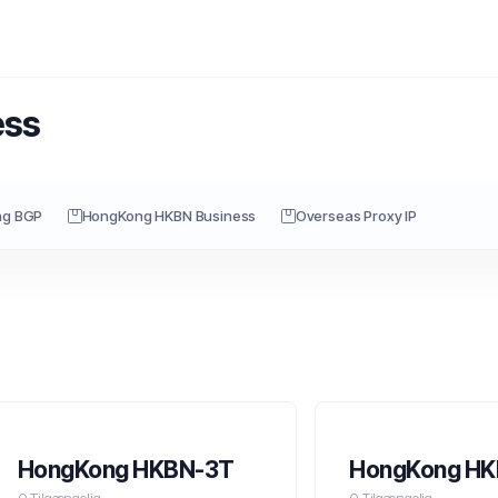
ess
ng BGP
HongKong HKBN Business
Overseas Proxy IP
HongKong HKBN-3T
HongKong H