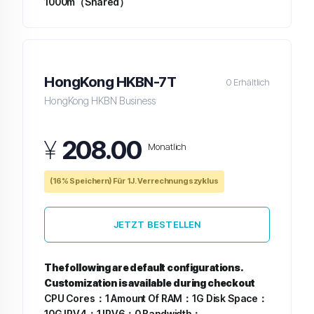
1000m（Shared）
HongKong HKBN-7T
0 Erhältlich
HongKong HKBN Business
¥
208.00
Monatlich
(16% Speichern) Für 1J. Verrechnungszyklus
JETZT BESTELLEN
The following are default configurations.
Customization is available during checkout
CPU Cores：1
Amount Of RAM：1G
Disk Space：
10G
IPV4：1
IPV6：0
Bandwidth：