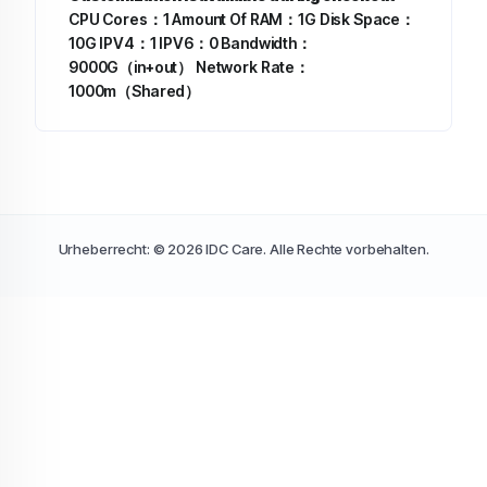
CPU Cores：1
Amount Of RAM：1G
Disk Space：
10G
IPV4：1
IPV6：0
Bandwidth：
9000G（in+out）
Network Rate：
1000m（Shared）
Urheberrecht: © 2026 IDC Care. Alle Rechte vorbehalten.