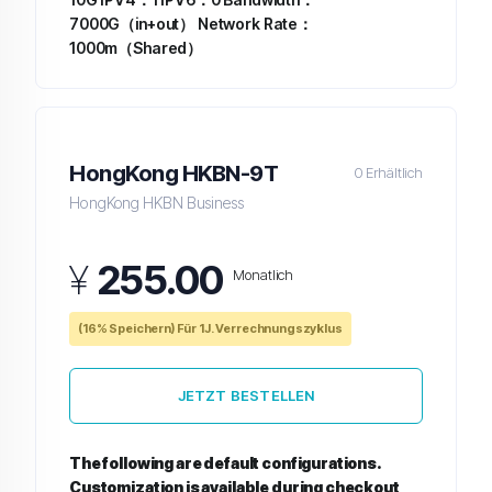
7000G（in+out）
Network Rate：
1000m（Shared）
HongKong HKBN-9T
0 Erhältlich
HongKong HKBN Business
¥
255.00
Monatlich
(16% Speichern) Für 1J. Verrechnungszyklus
JETZT BESTELLEN
The following are default configurations.
Customization is available during checkout