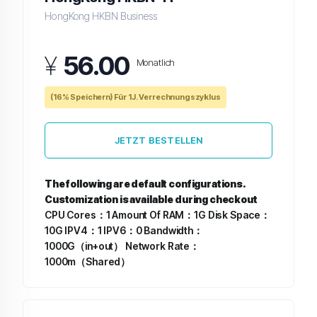
HongKong HKBN Business
¥
56.00
Monatlich
(16% Speichern) Für 1J. Verrechnungszyklus
JETZT BESTELLEN
The following are default configurations.
Customization is available during checkout
CPU Cores：1
Amount Of RAM：1G
Disk Space：
10G
IPV4：1
IPV6：0
Bandwidth：
1000G（in+out）
Network Rate：
1000m（Shared）