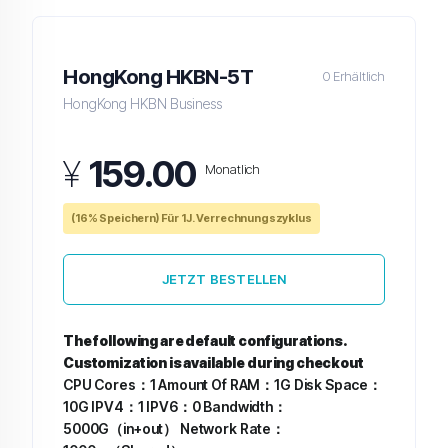
HongKong HKBN-5T
0 Erhältlich
HongKong HKBN Business
¥
159.00
Monatlich
(16% Speichern) Für 1J. Verrechnungszyklus
JETZT BESTELLEN
The following are default configurations.
Customization is available during checkout
CPU Cores：1
Amount Of RAM：1G
Disk Space：
10G
IPV4：1
IPV6：0
Bandwidth：
5000G（in+out）
Network Rate：