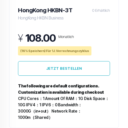
HongKong HKBN-3T
0 Erhältlich
HongKong HKBN Business
¥
108.00
Monatlich
(16% Speichern) Für 1J. Verrechnungszyklus
JETZT BESTELLEN
The following are default configurations.
Customization is available during checkout
CPU Cores：1
Amount Of RAM：1G
Disk Space：
10G
IPV4：1
IPV6：0
Bandwidth：
3000G（in+out）
Network Rate：
1000m（Shared）