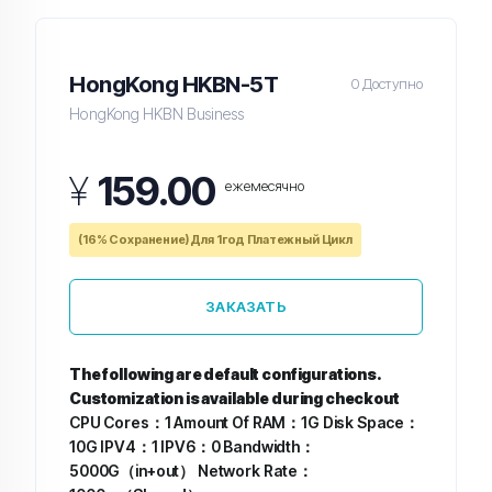
HongKong HKBN-5T
0 Доступно
HongKong HKBN Business
¥
159.00
ежемесячно
(16% Сохранение) Для 1год Платежный Цикл
ЗАКАЗАТЬ
The following are default configurations.
Customization is available during checkout
CPU Cores：1
Amount Of RAM：1G
Disk Space：
10G
IPV4：1
IPV6：0
Bandwidth：
5000G（in+out）
Network Rate：