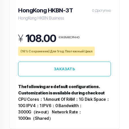
HongKong HKBN-3T
0 Доступно
HongKong HKBN Business
¥
108.00
ежемесячно
(16% Сохранение) Для 1год Платежный Цикл
ЗАКАЗАТЬ
The following are default configurations.
Customization is available during checkout
CPU Cores：1
Amount Of RAM：1G
Disk Space：
10G
IPV4：1
IPV6：0
Bandwidth：
3000G（in+out）
Network Rate：
1000m（Shared）