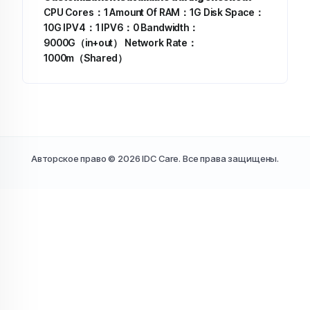
CPU Cores：1
Amount Of RAM：1G
Disk Space：
10G
IPV4：1
IPV6：0
Bandwidth：
9000G（in+out）
Network Rate：
1000m（Shared）
Авторское право © 2026 IDC Care. Все права защищены.