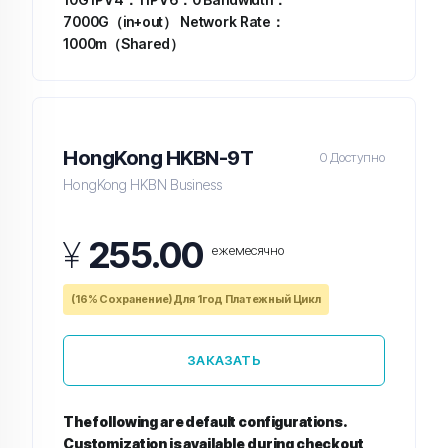
7000G（in+out）
Network Rate：
1000m（Shared）
HongKong HKBN-9T
0 Доступно
HongKong HKBN Business
¥
255.00
ежемесячно
(16% Сохранение) Для 1год Платежный Цикл
ЗАКАЗАТЬ
The following are default configurations.
Customization is available during checkout