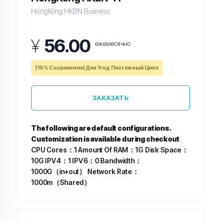
HongKong HKBN Business
¥
56.00
ежемесячно
(16% Сохранение) Для 1год Платежный Цикл
ЗАКАЗАТЬ
The following are default configurations.
Customization is available during checkout
CPU Cores：1
Amount Of RAM：1G
Disk Space：
10G
IPV4：1
IPV6：0
Bandwidth：
1000G（in+out）
Network Rate：
1000m（Shared）