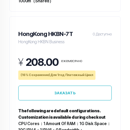
1000m（Shared）
HongKong HKBN-7T
0 Доступно
HongKong HKBN Business
¥
208.00
ежемесячно
(16% Сохранение) Для 1год Платежный Цикл
ЗАКАЗАТЬ
The following are default configurations.
Customization is available during checkout
CPU Cores：1
Amount Of RAM：1G
Disk Space：
10G
IPV4：1
IPV6：0
Bandwidth：